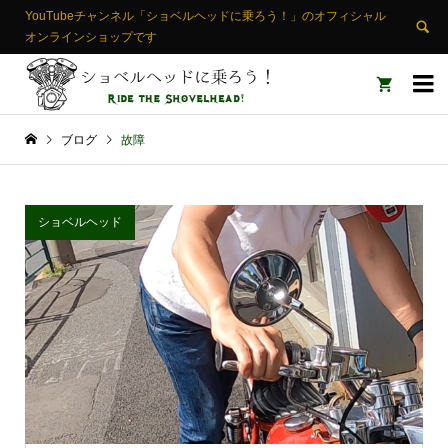
YouTubeチャンネル「ショベルヘッドに乗ろう！」のオフィシャル
オンラインショップです


ブログ
故障
ショベルヘッド