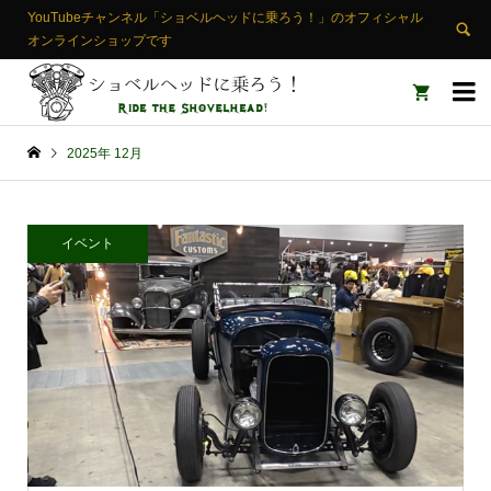
YouTubeチャンネル「ショベルヘッドに乗ろう！」のオフィシャル
オンラインショップです


2025年 12月
イベント