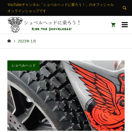
YouTubeチャンネル「ショベルヘッドに乗ろう！」のオフィシャル
オンラインショップです


2023年 1月
ショベルヘッド