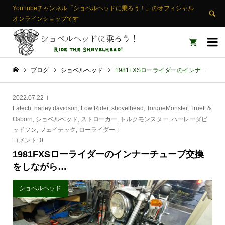
YouTubeチャンネル「ショベルヘッドに乗ろう！」のオフィシャル
オンラインショップです


ブログ
ショベルヘッド
1981FXSローライダーのインナーチューブ交換をしながら…
2022.07.22
Fatech
,
harley davidson
,
Low Rider
,
shovelhead
,
TorqueMonster
,
Truett &
Osborn
,
ショベルヘッド
,
ストローカー
,
トルクモンスター
,
ハーレーダビ
ッドソン
,
フェイテック
,
ローライダー
コメント:
0
1981FXSローライダーのインナーチューブ交換
をしながら…
ショベルヘッド