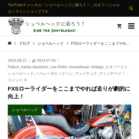
YouTubeチャンネル「ショベルヘッドに乗ろう！」のオフィシャル
オンラインショップです


ブログ
ショベルヘッド
FXSローライダーをここまでやれば走りが劇的に向上！
2024.06.21
2024.07.04
Fatech
,
harley davidson
,
Low Rider
,
shovelhead
,
Vintage
,
エキゾースト
,
ショベルヘッド
,
ハーレーダビッドソン
,
フェイテック
,
ヴィンテージ
コメント:
0
FXSローライダーをここまでやれば走りが劇的に
向上！
ショベルヘッド